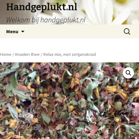
Handgeplukt.nl
Welkom bij handgeplukt.nl
Spring
Zoeken
Menu
naar
naar:
inhoud
Home
/
Kruiden thee
/ Relax mix, met sintjanskruid