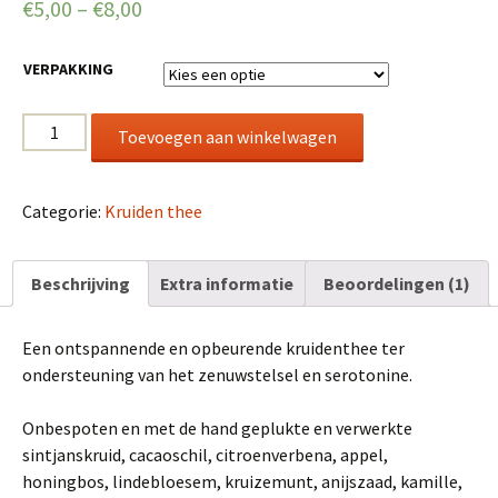
€
5,00
–
€
8,00
gebaseerd
op
klantbeoordel
ing
VERPAKKING
Relax
Toevoegen aan winkelwagen
mix,
met
sintjanskruid
Categorie:
Kruiden thee
aantal
Beschrijving
Extra informatie
Beoordelingen (1)
Een ontspannende en opbeurende kruidenthee ter
ondersteuning van het zenuwstelsel en serotonine.
Onbespoten en met de hand geplukte en verwerkte
sintjanskruid, cacaoschil, citroenverbena, appel,
honingbos, lindebloesem, kruizemunt, anijszaad, kamille,