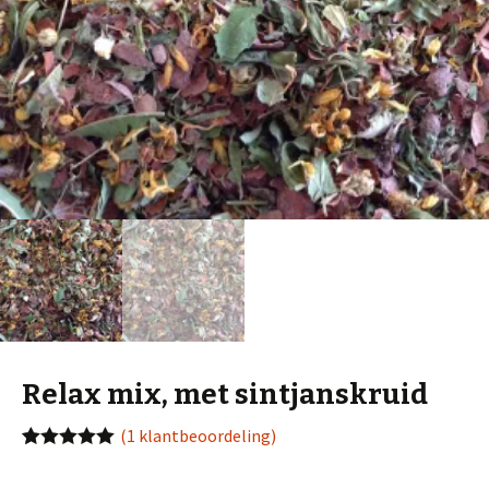
Relax mix, met sintjanskruid
(
1
klantbeoordeling)
Waardering
1
5.00
op 5