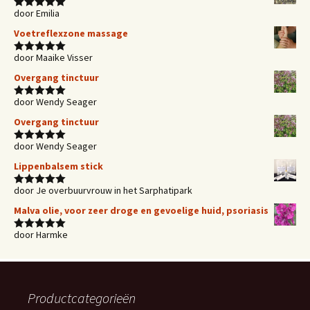
door Emilia
Waardering
5
uit 5
Voetreflexzone massage
door Maaike Visser
Waardering
5
uit 5
Overgang tinctuur
door Wendy Seager
Waardering
5
uit 5
Overgang tinctuur
door Wendy Seager
Waardering
5
uit 5
Lippenbalsem stick
door Je overbuurvrouw in het Sarphatipark
Waardering
5
uit 5
Malva olie, voor zeer droge en gevoelige huid, psoriasis
door Harmke
Waardering
5
uit 5
Productcategorieën