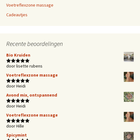
Voetreflexzone massage
Cadeautjes
Recente beoordelingen
Bio Kruiden
door lisette rubens
Waardering
5
uit 5
Voetreflexzone massage
door Heidi
Waardering
5
uit 5
Avond mix, ontspannend
door Heidi
Waardering
5
uit 5
Voetreflexzone massage
door Hille
Waardering
5
uit 5
Spicymint