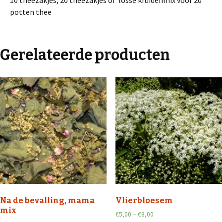
potten thee
Gerelateerde producten
Na de bevalling, mama
Vlierbloesem
mix
€
5,00
–
€
8,00