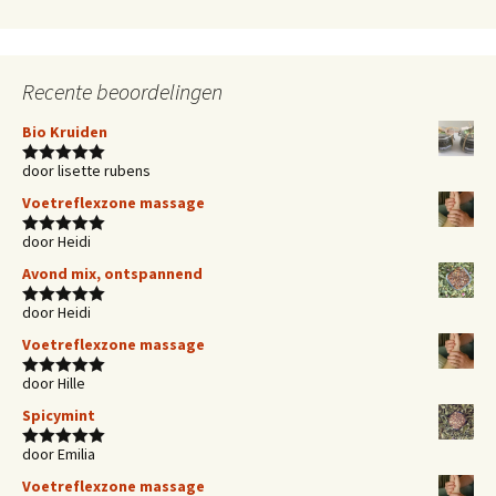
Recente beoordelingen
Bio Kruiden
door lisette rubens
Waardering
5
uit 5
Voetreflexzone massage
door Heidi
Waardering
5
uit 5
Avond mix, ontspannend
door Heidi
Waardering
5
uit 5
Voetreflexzone massage
door Hille
Waardering
5
uit 5
Spicymint
door Emilia
Waardering
5
uit 5
Voetreflexzone massage