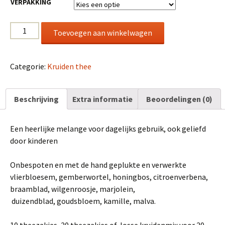
VERPAKKING
Vlier
Toevoegen aan winkelwagen
mix
aantal
Categorie:
Kruiden thee
Beschrijving
Extra informatie
Beoordelingen (0)
Een heerlijke melange voor dagelijks gebruik, ook geliefd
door kinderen
Onbespoten en met de hand geplukte en verwerkte
vlierbloesem, gemberwortel, honingbos, citroenverbena,
braamblad, wilgenroosje, marjolein,
duizendblad, goudsbloem, kamille, malva.
10 theezakjes, 20 theezakjes of losse kruidenmix voor 20