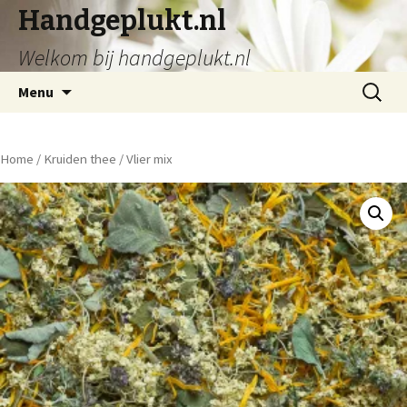
Handgeplukt.nl
Welkom bij handgeplukt.nl
Spring
Zoeken
Menu
naar
naar:
inhoud
Home
/
Kruiden thee
/ Vlier mix