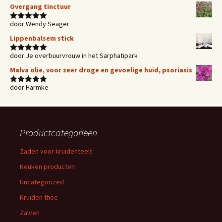
5
uit 5
Overgang tinctuur
door Wendy Seager
Waardering
5
uit 5
Lippenbalsem stick
door Je overbuurvrouw in het Sarphatipark
Waardering
5
uit 5
Malva olie, voor zeer droge en gevoelige huid, psoriasis
door Harmke
Waardering
5
uit 5
Productcategorieën
Zaden voor kruidenteelt
Keuken producten
Uncategorized
Kruiden thee
Zalven