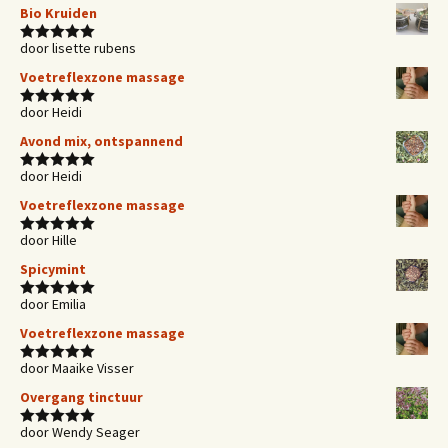
Bio Kruiden
door lisette rubens
Waardering
5
uit 5
Voetreflexzone massage
door Heidi
Waardering
5
uit 5
Avond mix, ontspannend
door Heidi
Waardering
5
uit 5
Voetreflexzone massage
door Hille
Waardering
5
uit 5
Spicymint
door Emilia
Waardering
5
uit 5
Voetreflexzone massage
door Maaike Visser
Waardering
5
uit 5
Overgang tinctuur
door Wendy Seager
Waardering