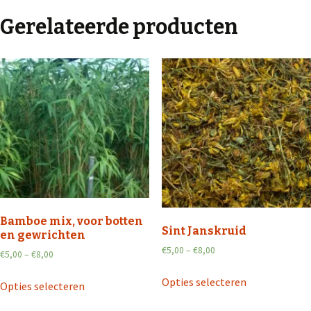
Gerelateerde producten
Bamboe mix, voor botten
Sint Janskruid
en gewrichten
€
5,00
–
€
8,00
€
5,00
–
€
8,00
Opties selecteren
Opties selecteren