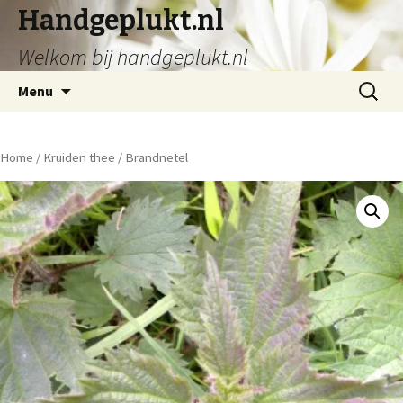
Handgeplukt.nl
Welkom bij handgeplukt.nl
Spring
Zoeken
Menu
naar
naar:
inhoud
Home
/
Kruiden thee
/ Brandnetel