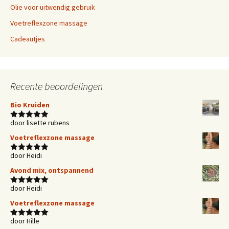
Olie voor uitwendig gebruik
Voetreflexzone massage
Cadeautjes
Recente beoordelingen
Bio Kruiden
door lisette rubens
Waardering
5
uit 5
Voetreflexzone massage
door Heidi
Waardering
5
uit 5
Avond mix, ontspannend
door Heidi
Waardering
5
uit 5
Voetreflexzone massage
door Hille
Waardering