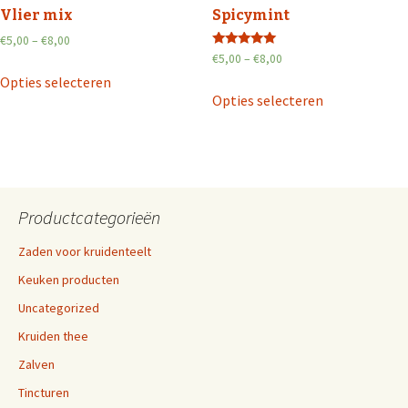
Vlier mix
Spicymint
€
5,00
–
€
8,00
Waardering
€
5,00
–
€
8,00
5.00
Opties selecteren
uit 5
Opties selecteren
Productcategorieën
Zaden voor kruidenteelt
Keuken producten
Uncategorized
Kruiden thee
Zalven
Tincturen