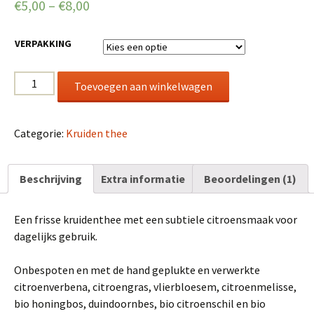
€
5,00
–
€
8,00
gebaseerd
op
klantbeoordel
ing
VERPAKKING
Citroen
Toevoegen aan winkelwagen
mix
aantal
Categorie:
Kruiden thee
Beschrijving
Extra informatie
Beoordelingen (1)
Een frisse kruidenthee met een subtiele citroensmaak voor
dagelijks gebruik.
Onbespoten en met de hand geplukte en verwerkte
citroenverbena, citroengras, vlierbloesem, citroenmelisse,
bio honingbos, duindoornbes, bio citroenschil en bio