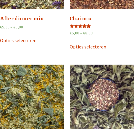
After dinner mix
Chai mix
€
5,00
–
€
8,00
Waardering
€
5,00
–
€
8,00
5.00
Opties selecteren
uit 5
Opties selecteren