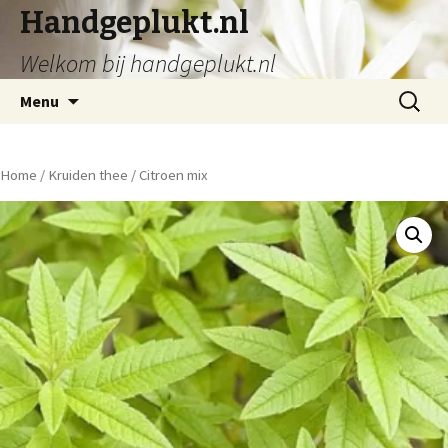
Handgeplukt.nl
Welkom bij handgeplukt.nl
Spring
Zoeken
Menu
naar
naar:
inhoud
Home
/
Kruiden thee
/ Citroen mix