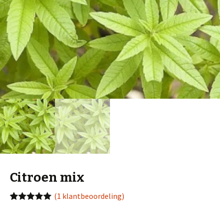
Citroen mix
(
1
klantbeoordeling)
Waardering
1
5.00
op 5