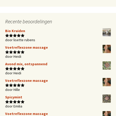
Recente beoordelingen
Bio Kruiden
door lisette rubens
Waardering
5
uit 5
Voetreflexzone massage
door Heidi
Waardering
5
uit 5
Avond mix, ontspannend
door Heidi
Waardering
5
uit 5
Voetreflexzone massage
door Hille
Waardering
5
uit 5
Spicymint
door Emilia
Waardering
5
uit 5
Voetreflexzone massage