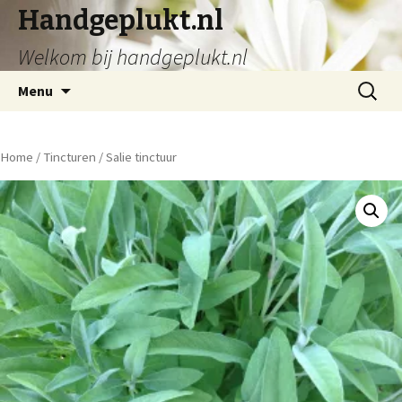
Handgeplukt.nl
Welkom bij handgeplukt.nl
Spring
Zoeken
Menu
naar
naar:
inhoud
Home
/
Tincturen
/ Salie tinctuur