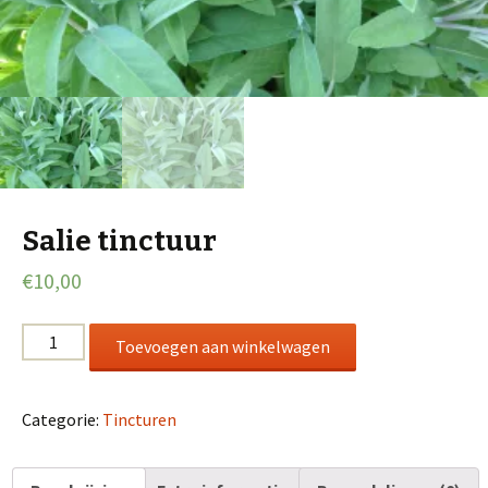
Salie tinctuur
€
10,00
Salie
Toevoegen aan winkelwagen
tinctuur
aantal
Categorie:
Tincturen