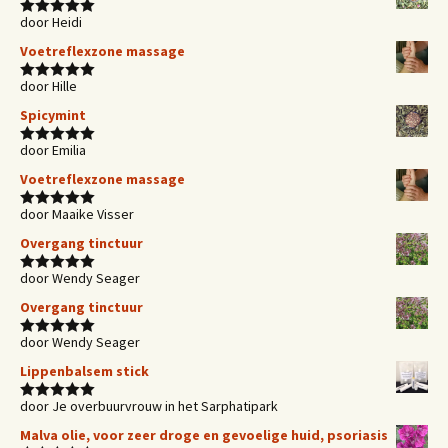
door Heidi
Waardering
5
uit 5
Voetreflexzone massage
door Hille
Waardering
5
uit 5
Spicymint
door Emilia
Waardering
5
uit 5
Voetreflexzone massage
door Maaike Visser
Waardering
5
uit 5
Overgang tinctuur
door Wendy Seager
Waardering
5
uit 5
Overgang tinctuur
door Wendy Seager
Waardering
5
uit 5
Lippenbalsem stick
door Je overbuurvrouw in het Sarphatipark
Waardering
5
uit 5
Malva olie, voor zeer droge en gevoelige huid, psoriasis