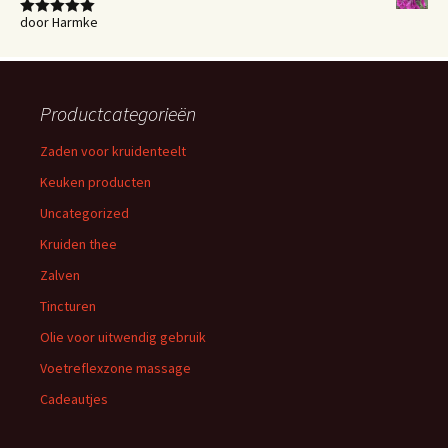
door Harmke
Waardering
5
uit 5
Productcategorieën
Zaden voor kruidenteelt
Keuken producten
Uncategorized
Kruiden thee
Zalven
Tincturen
Olie voor uitwendig gebruik
Voetreflexzone massage
Cadeautjes