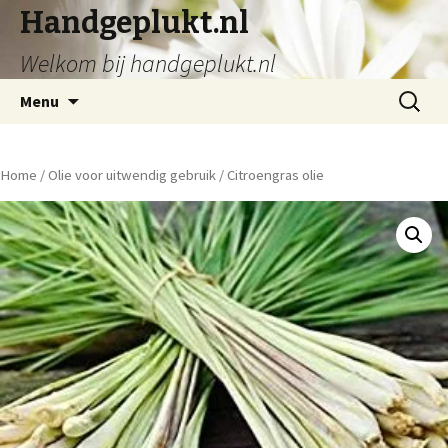
Handgeplukt.nl
Welkom bij handgeplukt.nl
Spring
Zoeken
Menu
naar
naar:
inhoud
Home
/
Olie voor uitwendig gebruik
/ Citroengras olie