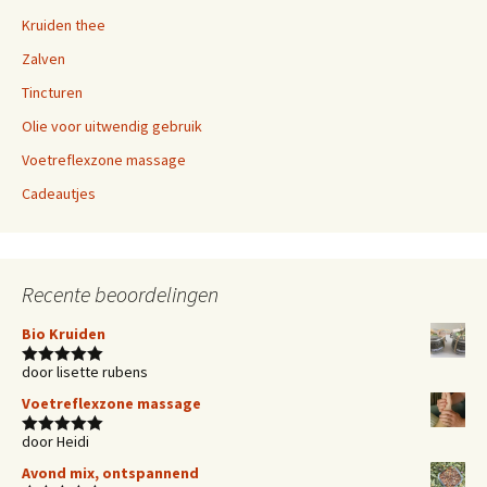
Kruiden thee
Zalven
Tincturen
Olie voor uitwendig gebruik
Voetreflexzone massage
Cadeautjes
Recente beoordelingen
Bio Kruiden
door lisette rubens
Waardering
5
uit 5
Voetreflexzone massage
door Heidi
Waardering
5
uit 5
Avond mix, ontspannend