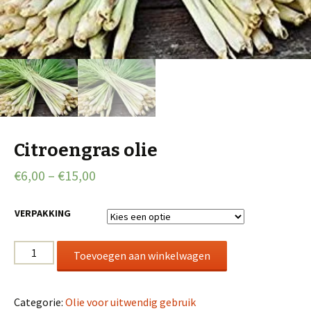
Citroengras olie
€
6,00
–
€
15,00
VERPAKKING
Citroengras
Toevoegen aan winkelwagen
olie
aantal
Categorie:
Olie voor uitwendig gebruik