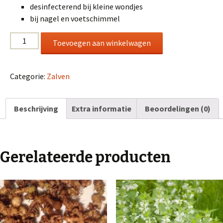
desinfecterend bij kleine wondjes
bij nagel en voetschimmel
Berkenbladzalf,
Toevoegen aan winkelwagen
voor
eczeem,
uitslag
Categorie:
Zalven
en
voetschimmel
Beschrijving
Extra informatie
Beoordelingen (0)
aantal
Gerelateerde producten