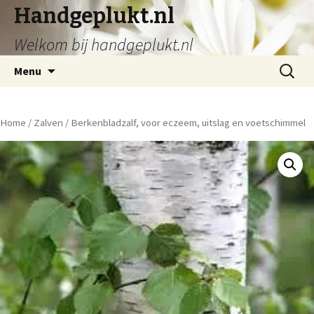
Handgeplukt.nl
Welkom bij handgeplukt.nl
Spring
Zoeken
Menu
naar
naar:
inhoud
Home
/
Zalven
/ Berkenbladzalf, voor eczeem, uitslag en voetschimmel