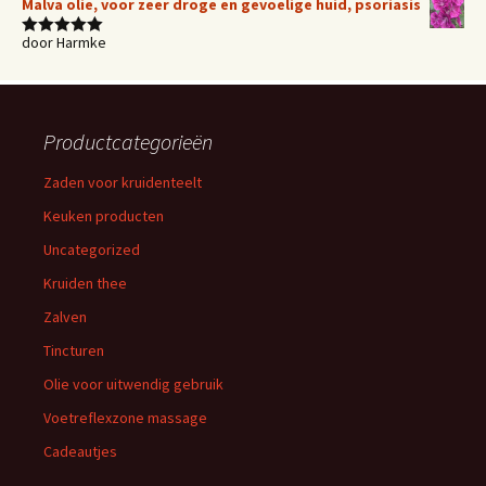
Malva olie, voor zeer droge en gevoelige huid, psoriasis
door Harmke
Waardering
5
uit 5
Productcategorieën
Zaden voor kruidenteelt
Keuken producten
Uncategorized
Kruiden thee
Zalven
Tincturen
Olie voor uitwendig gebruik
Voetreflexzone massage
Cadeautjes