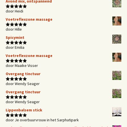
Avond mix, ontspannend
door Heidi
Waardering
5
uit 5
Voetreflexzone massage
door Hille
Waardering
5
uit 5
Spicymint
door Emilia
Waardering
5
uit 5
Voetreflexzone massage
door Maaike Visser
Waardering
5
uit 5
Overgang tinctuur
door Wendy Seager
Waardering
5
uit 5
Overgang tinctuur
door Wendy Seager
Waardering
5
uit 5
Lippenbalsem stick
door Je overbuurvrouw in het Sarphatipark
Waardering
5
uit 5