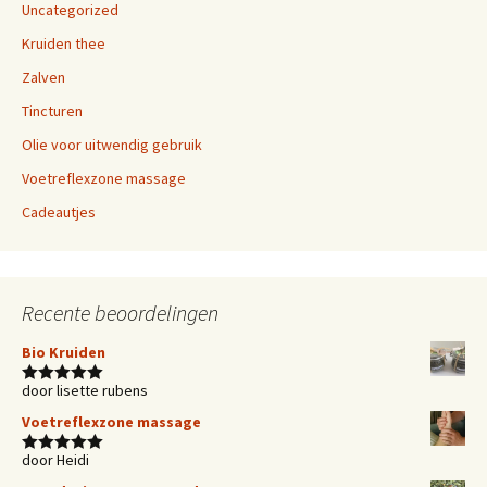
Uncategorized
Kruiden thee
Zalven
Tincturen
Olie voor uitwendig gebruik
Voetreflexzone massage
Cadeautjes
Recente beoordelingen
Bio Kruiden
door lisette rubens
Waardering
5
uit 5
Voetreflexzone massage
door Heidi
Waardering
5
uit 5