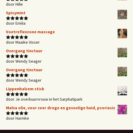
door Hille
Waardering
5
uit 5
Spicymint
door Emilia
Waardering
5
uit 5
Voetreflexzone massage
door Maaike Visser
Waardering
5
uit 5
Overgang tinctuur
door Wendy Seager
Waardering
5
uit 5
Overgang tinctuur
door Wendy Seager
Waardering
5
uit 5
Lippenbalsem stick
door Je overbuurvrouw in het Sarphatipark
Waardering
5
uit 5
Malva olie, voor zeer droge en gevoelige huid, psoriasis
door Harmke
Waardering
5
uit 5