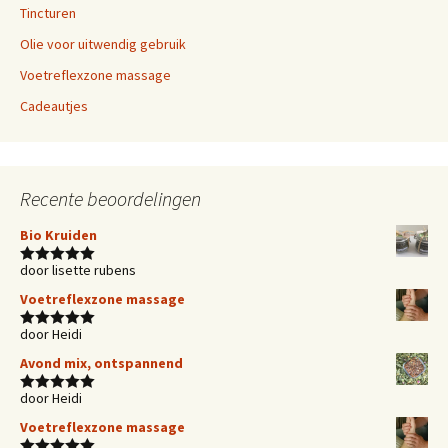
Tincturen
Olie voor uitwendig gebruik
Voetreflexzone massage
Cadeautjes
Recente beoordelingen
Bio Kruiden
door lisette rubens
Waardering
5
uit 5
Voetreflexzone massage
door Heidi
Waardering
5
uit 5
Avond mix, ontspannend
door Heidi
Waardering
5
uit 5
Voetreflexzone massage