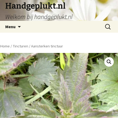
Handgeplukt.nl
Welkom bij handgeplukt.nl
Spring
Zoeken
Menu
naar
naar:
inhoud
Home
/
Tincturen
/ Aansterken tinctuur