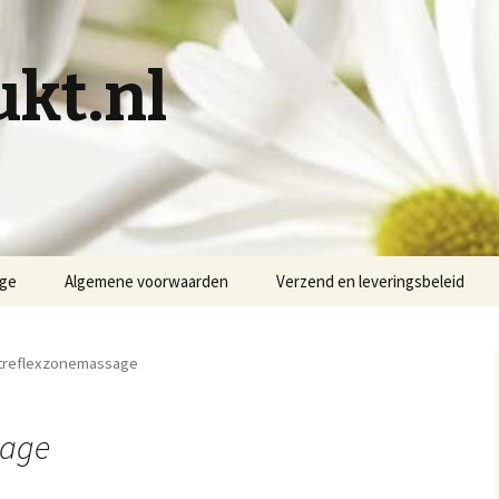
kt.nl
age
Algemene voorwaarden
Verzend en leveringsbeleid
etreflexzonemassage
sage