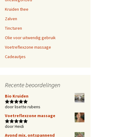
Kruiden thee
Zalven
Tincturen
Olie voor uitwendig gebruik
Voetreflexzone massage
Cadeautjes
Recente beoordelingen
Bio Kruiden
door lisette rubens
Waardering
5
uit 5
Voetreflexzone massage
door Heidi
Waardering
5
uit 5
Avond mix, ontspannend