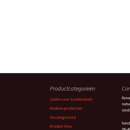
Productcategorieën
Con
Ilon
Zaden voor kruidenteelt
natu
Keuken producten
sind
Uncategorized
han
Kruiden thee
06-4