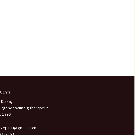
tact
a Kamp,
urgeneeskundig therapeut
s 1996.
dgeplukt@gmail.com
8737863