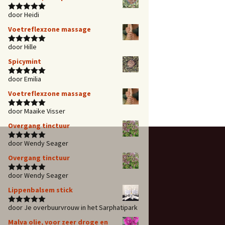
door Heidi
Waardering
5
uit 5
Voetreflexzone massage
door Hille
Waardering
5
uit 5
Spicymint
door Emilia
Waardering
5
uit 5
Voetreflexzone massage
door Maaike Visser
Waardering
5
uit 5
Overgang tinctuur
door Wendy Seager
Waardering
5
uit 5
Overgang tinctuur
door Wendy Seager
Waardering
5
uit 5
Lippenbalsem stick
door Je overbuurvrouw in het Sarphatipark
Waardering
5
uit 5
Malva olie, voor zeer droge en