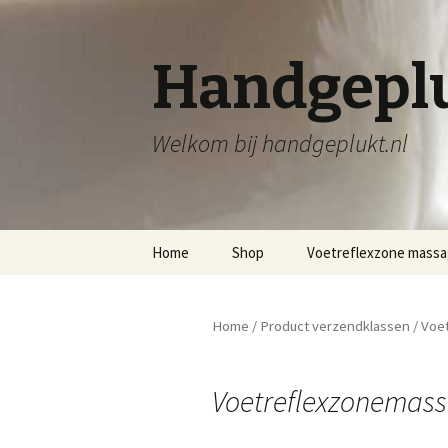
Handgeplu
Welkom bij handgeplukt.nl
Spring
Home
Shop
Voetreflexzone mass
naar
inhoud
Home
/ Product verzendklassen / Vo
Voetreflexzonemas